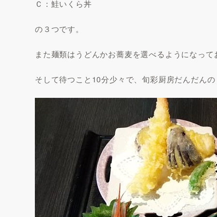
Ｃ：鮭いくら丼
の３つです。
また麺類はうどんかお蕎麦を選べるようになって
そして待つこと10分少々で、旬彩厨房だんだん