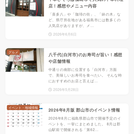
店！感想やメニュー内容
「喜多八」や「珈琲の街」、「鉢の木」な
ど、県庁所在地がある福島市には数多くの
人気店がありますが、メ…
2026年6月6日
グルメ
八千代(白河市)のお寿司が旨い！感想
や店舗情報
中通りの南部に位置する「白河市」方面
で、美味しいお寿司を食べたい。 そんな時
におすすめのお店と言えば…
2026年5月28日
イベント・地域情報
2026年8月版 郡山市のイベント情報
2026年8月に福島県郡山市で開催予定のイ
ベントを、一挙にまとめました。 8月は郡
山駅前で開催される「第62…