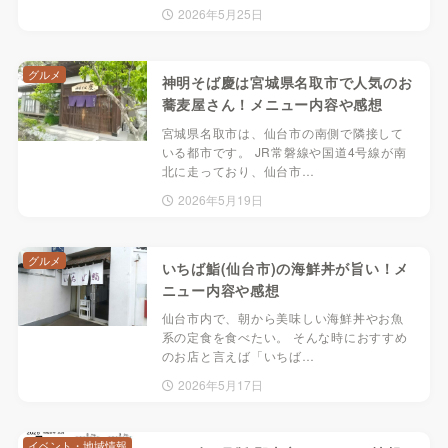
2026年5月25日
グルメ
神明そば慶は宮城県名取市で人気のお
蕎麦屋さん！メニュー内容や感想
宮城県名取市は、仙台市の南側で隣接して
いる都市です。 JR常磐線や国道4号線が南
北に走っており、仙台市…
2026年5月19日
グルメ
いちば鮨(仙台市)の海鮮丼が旨い！メ
ニュー内容や感想
仙台市内で、朝から美味しい海鮮丼やお魚
系の定食を食べたい。 そんな時におすすめ
のお店と言えば「いちば…
2026年5月17日
イベント・地域情報