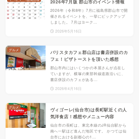
2026年7月版 郡山市のイベント情報
2026年（令和8年）7月に福島県郡山市で開
催されるイベントを、一挙にピックアップ
しました。 7月はヨーク…
2026年5月16日
グルメ
バリスタカフェ郡山店は書店併設のカ
フェ！ピザトーストを頂いた感想
郡山市内にはいくつかの本屋さんが点在し
ていますが、横塚の東部幹線道路沿いに、
書店併設のカフェがある…
2026年4月16日
グルメ
ヴィゴーレ(仙台市)は長町駅近くの人
気洋食店！感想やメニュー内容
仙台市の長町は、東北本線のJR仙台駅から
南へ一駅ほど進んだ地区です。 かつては仙
台市における副都心の1…