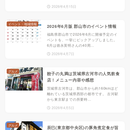
2026年4月15日
イベント・地域情報
2026年6月版 郡山市のイベント情報
福島県郡山市で2026年6月に開催予定のイ
ベントを、一挙にピックアップしました。
6月は徳永英明さんの40周…
2026年4月7日
グルメ
餃子の丸満は茨城県古河市の人気飲食
店！メニュー内容や感想
茨城県古河市は、郡山市から約160kmほど
離れている茨城県西部の都市です。 古河駅
から東京駅までの所要時…
2026年4月5日
グルメ
辰巳(東京都中央区)の豚角煮定食が旨