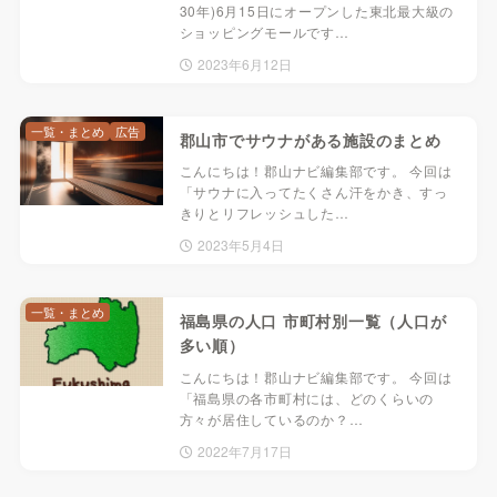
30年)6月15日にオープンした東北最大級の
ショッピングモールです…
2023年6月12日
一覧・まとめ
広告
郡山市でサウナがある施設のまとめ
こんにちは！郡山ナビ編集部です。 今回は
「サウナに入ってたくさん汗をかき、すっ
きりとリフレッシュした…
2023年5月4日
一覧・まとめ
福島県の人口 市町村別一覧（人口が
多い順）
こんにちは！郡山ナビ編集部です。 今回は
「福島県の各市町村には、どのくらいの
方々が居住しているのか？…
2022年7月17日