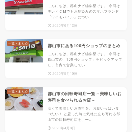
こんにちは。郡山ナビ編集部です。 今回は
テレビＣＭでもお馴染みのスマホブランド
「ワイモバイル」につい…
2020年6月13日
一覧・まとめ
郡山市にある100円ショップのまとめ
こんにちは。郡山ナビ編集部です。 今回は
郡山市の「100円ショップ」をピックアップ
し、市内で営業してい…
2020年5月10日
一覧・まとめ
郡山市の回転寿司店一覧～美味しいお
寿司を食べられるお店～
安くて美味しいお寿司を、お腹いっぱい食
べたい！ と思った時に気軽に立ち寄れる郡
山市の回転寿司店を、一…
2020年4月8日