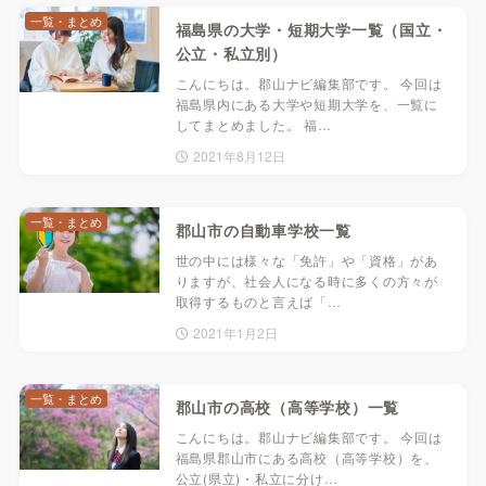
一覧・まとめ
福島県の大学・短期大学一覧（国立・
公立・私立別）
こんにちは。郡山ナビ編集部です。 今回は
福島県内にある大学や短期大学を、一覧に
してまとめました。 福…
2021年8月12日
一覧・まとめ
郡山市の自動車学校一覧
世の中には様々な「免許」や「資格」があ
りますが、社会人になる時に多くの方々が
取得するものと言えば「…
2021年1月2日
一覧・まとめ
郡山市の高校（高等学校）一覧
こんにちは。郡山ナビ編集部です。 今回は
福島県郡山市にある高校（高等学校）を、
公立(県立)・私立に分け…